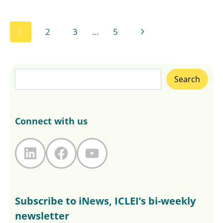
Page
Next
1
2
3
…
5
navigation
Page
Search
Search
Connect with us
LinkedIn
Facebook
YouTube
Subscribe to iNews, ICLEI’s bi-weekly
newsletter